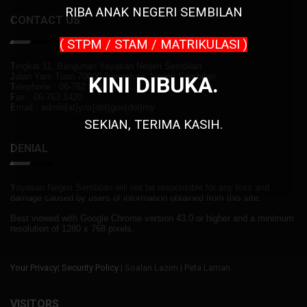
RIBA
ANAK NEGERI SEMBILAN
CONTACT US
( STPM / STAM / MATRIKULASI )
Tingkat 11, Bangunan Yayasan Negeri Sembilan
Jalan Yam Tuan 70000 Seremban, Negeri Sembilan
KINI DIBUKA.
Telephone : 06-762 8046
Fax : 06-763 1420
Email : admin[at]yns[dot]gov[dot]my
SEKIAN, TERIMA KASIH.
DENIAL
Yayasan Negeri Sembilan will not be responsible for any loss and
damage caused by users of information obtained from this site.
Best viewed with Google Chrome version 43.0 or higher and a minimum
resolution of 1280 x 768 pixels.
Your Privacy
|
Security Policy
| Soalan Lazim | Peta Laman
VISITORS