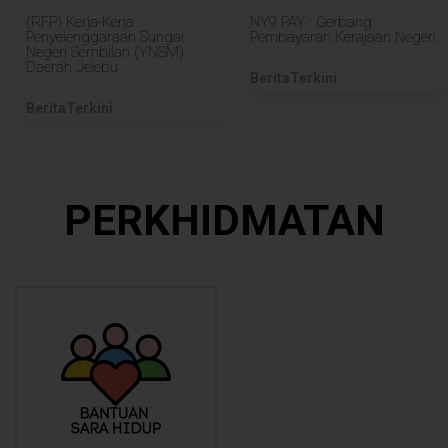
(RFP) Kerja-Kerja
NY9 PAY : Gerbang
Penyelenggaraan Sungai
Pembayaran Kerajaan Negeri
Negeri Sembilan (YNSM)
Daerah Jelebu
BeritaTerkini
BeritaTerkini
PERKHIDMATAN