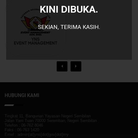
KINI DIBUKA.
SEKIAN, TERIMA KASIH.
HUBUNGI KAMI
Tingkat 11, Bangunan Yayasan Negeri Sembilan
Jalan Yam Tuan 70000 Seremban, Negeri Sembilan
Telefon : 06-762 8046
Faks : 06-763 1420
Emel : admin[at]yns[dot]gov[dot]my