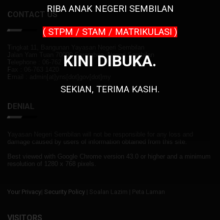
RIBA
ANAK NEGERI SEMBILAN
CONTACT US
( STPM / STAM / MATRIKULASI )
Tingkat 11, Bangunan Yayasan Negeri Sembilan
Jalan Yam Tuan 70000 Seremban, Negeri Sembilan
KINI DIBUKA.
Telephone : 06-762 8046
Fax : 06-763 1420
Email : admin[at]yns[dot]gov[dot]my
SEKIAN, TERIMA KASIH.
DENIAL
Yayasan Negeri Sembilan will not be responsible for any loss and
damage caused by users of information obtained from this site.
Best viewed with Google Chrome version 43.0 or higher and a minimum
resolution of 1280 x 768 pixels.
Your Privacy
|
Security Policy
| Soalan Lazim | Peta Laman
VISITORS