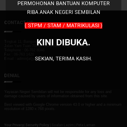
PERMOHONAN
BANTUAN KOMPUTER
RIBA
ANAK NEGERI SEMBILAN
CONTACT US
( STPM / STAM / MATRIKULASI )
KINI DIBUKA.
Tingkat 11, Bangunan Yayasan Negeri Sembilan
Jalan Yam Tuan 70000 Seremban, Negeri Sembilan
Telephone : 06-762 8046
Fax : 06-763 1420
SEKIAN, TERIMA KASIH.
Email : admin[at]yns[dot]gov[dot]my
DENIAL
Yayasan Negeri Sembilan will not be responsible for any loss and
damage caused by users of information obtained from this site.
Best viewed with Google Chrome version 43.0 or higher and a minimum
resolution of 1280 x 768 pixels.
Your Privacy
|
Security Policy
| Soalan Lazim | Peta Laman