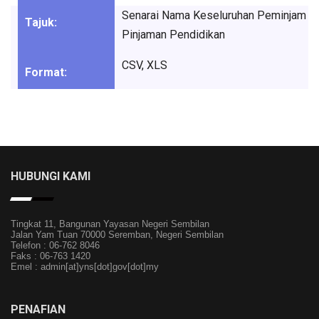
Senarai Nama Keseluruhan Peminjam
Pinjaman Pendidikan
CSV, XLS
HUBUNGI KAMI
Tingkat 11, Bangunan Yayasan Negeri Sembilan
Jalan Yam Tuan 70000 Seremban, Negeri Sembilan
Telefon : 06-762 8046
Faks : 06-763 1420
Emel : admin[at]yns[dot]gov[dot]my
PENAFIAN