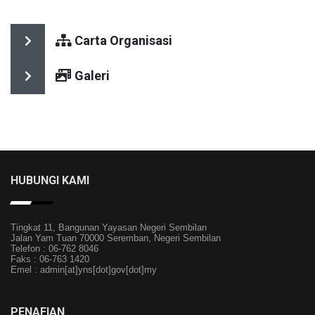
Carta Organisasi
Galeri
HUBUNGI KAMI
Tingkat 11, Bangunan Yayasan Negeri Sembilan
Jalan Yam Tuan 70000 Seremban, Negeri Sembilan
Telefon : 06-762 8046
Faks : 06-763 1420
Emel : admin[at]yns[dot]gov[dot]my
PENAFIAN