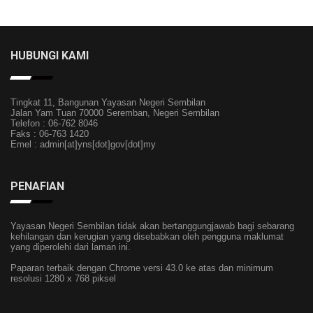
HUBUNGI KAMI
Tingkat 11, Bangunan Yayasan Negeri Sembilan
Jalan Yam Tuan 70000 Seremban, Negeri Sembilan
Telefon : 06-762 8046
Faks : 06-763 1420
Emel : admin[at]yns[dot]gov[dot]my
PENAFIAN
Yayasan Negeri Sembilan tidak akan bertanggungjawab bagi sebarang
kehilangan dan kerugian yang disebabkan oleh pengguna maklumat
yang diperolehi dari laman ini.
Paparan terbaik dengan Chrome versi 43.0 ke atas dan minimum
resolusi 1280 x 768 piksel